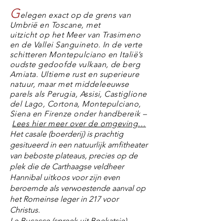
G
elegen exact op de grens van
Umbrië en Toscane, met
uitzicht op het Meer van Trasimeno
en de Vallei Sanguineto. In de verte
schitteren Montepulciano en Italië’s
oudste gedoofde vulkaan, de berg
Amiata. Ultieme rust en superieure
natuur, maar met middeleeuwse
parels als Perugia, Assisi, Castiglione
del Lago, Cortona, Montepulciano,
Siena en Firenze onder handbereik –
Lees hier meer over de omgeving…
Het casale (boerderij) is prachtig
gesitueerd in een natuurlijk amfitheater
van beboste plateaus, precies op de
plek die de Carthaagse veldheer
Hannibal uitkoos voor zijn even
beroemde als verwoestende aanval op
het Romeinse leger in 217 voor
Christus.
Le Bucacce (spreek uit Boekatsje)