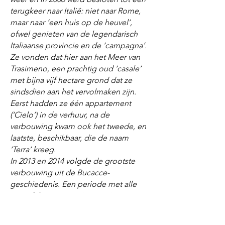
terugkeer naar Italië: niet naar Rome,
maar naar ‘een huis op de heuvel’,
ofwel genieten van de legendarisch
Italiaanse provincie en de ‘campagna’.
Ze vonden dat hier aan het Meer van
Trasimeno, een prachtig oud ‘casale’
met bijna vijf hectare grond dat ze
sindsdien aan het vervolmaken zijn.
Eerst hadden ze één appartement
(‘Cielo’) in de verhuur, na de
verbouwing kwam ook het tweede, en
laatste, beschikbaar, die de naam
‘Terra’ kreeg.
In 2013 en 2014 volgde de grootste
verbouwing uit de Bucacce-
geschiedenis. Een periode met alle
mogelijke stress en inspanningen,
maar het leverde uiteindelijk wel een
comfortabel huis op aan het andere