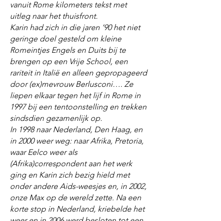
vanuit Rome kilometers tekst met
uitleg naar het thuisfront.
Karin had zich in die jaren ’90 het niet
geringe doel gesteld om kleine
Romeintjes Engels en Duits bij te
brengen op een Vrije School, een
rariteit in Italië en alleen gepropageerd
door (ex)mevrouw Berlusconi…. Ze
liepen elkaar tegen het lijf in Rome in
1997 bij een tentoonstelling en trekken
sindsdien gezamenlijk op.
In 1998 naar Nederland, Den Haag, en
in 2000 weer weg: naar Afrika, Pretoria,
waar Eelco weer als
(Afrika)correspondent aan het werk
ging en Karin zich bezig hield met
onder andere Aids-weesjes en, in 2002,
onze Max op de wereld zette. Na een
korte stop in Nederland, kriebelde het
weer en in 2006 werd besloten tot een